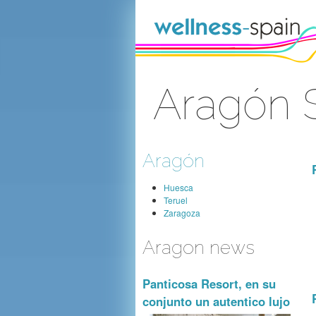
Faixa clara ao índice
Aragón 
Sinal Dentro
Aragón
Huesca
Teruel
Zaragoza
Aragon news
Panticosa Resort, en su
conjunto un autentico lujo