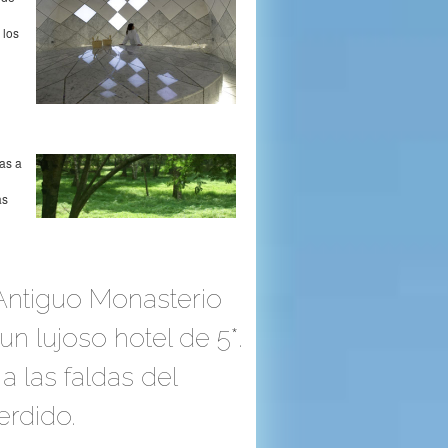
 los
as a
as
 Antiguo Monasterio
un lujoso hotel de 5*.
a las faldas del
rdido.‬