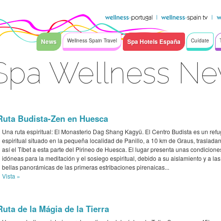
News
Wellness Spain Travel
Spa Hotels España
Cuídate
Spa Wellness N
Ruta Budista-Zen en Huesca
Una ruta espiritual: El Monasterio Dag Shang Kagyü. El Centro Budista es un refu
espiritual situado en la pequeña localidad de Panillo, a 10 km de Graus, traslada
así el Tíbet a esta parte del Pirineo de Huesca. El lugar presenta unas condicione
idóneas para la meditación y el sosiego espiritual, debido a su aislamiento y a las
bellas panorámicas de las primeras estribaciones pirenaicas...
Vista »
Ruta de la Mágia de la Tierra