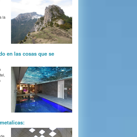
e
a la
do en las cosas que se
n
el,
n
metalicas:
 de