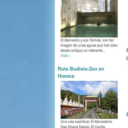
El Balneario y sus Termas, son fiel
imagen de unas aguas que han sido
desde antiguo un referente...
Vista »
Ruta Budista-Zen en
Huesca
Una ruta espiritual: El Monasterio
Dag Shang Kagyü. El Centro