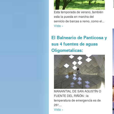
Esta temporada de verano, también
esta la puesta en marcha del
servicio de barcas a remo, como el...
Vista »
El Balneario de Panticosa y
sus 4 fuentes de aguas
Oligometalicas:
MANANTIAL DE SAN AGUSTÍN O
FUENTE DEL RIÑÓN : la
temperatura de emergencia es de
26º....
Vista »