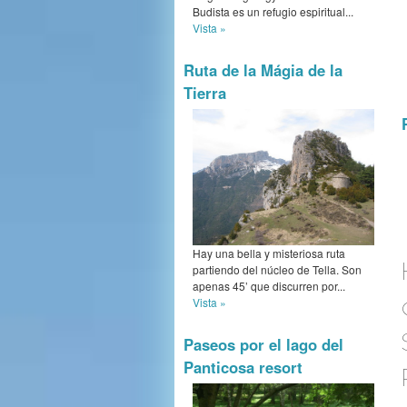
Budista es un refugio espiritual...
Vista »
Ruta de la Mágia de la
Tierra
Hay una bella y misteriosa ruta
partiendo del núcleo de Tella. Son
apenas 45’ que discurren por...
Vista »
Paseos por el lago del
Panticosa resort