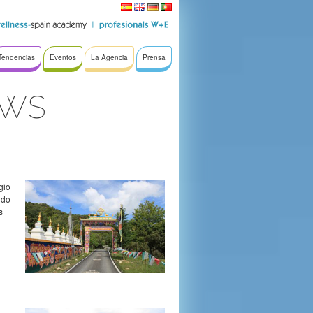
Tendencias
Eventos
La Agencia
Prensa
ews
gio
ndo
s