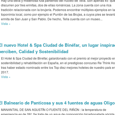
Hay una bella y misteriosa ruta partiendo del núcleo de Tella. Son apenas 45’ qu
discurren por tres ermitas, dos de ellas románicas. La zona cuenta con una rica
tradición relacionada con la brujería. Podemos encontrar múltiples ejemplos en la
toponimia local, como por ejemplo el Puntón de las Brujas, a cuyos pies se levant
ermita de San Juan y San Pablo. De hecho, Tella cuenta con un museo...
Vista »
El nuevo Hotel & Spa Ciudad de Binéfar, un lugar inspira
perciben, Calidad y Sostenibilidad
El Hotel & Spa Ciudad de Binéfar, galardonado con el premio al mejor proyecto e
sostenibilidad y rehabilitación en España, en el prestigioso concurso Re Think Hot
tras haber estado nominado entre los Top diez mejores hoteles de nuestro país e
2017.
Vista »
El Balneario de Panticosa y sus 4 fuentes de aguas Oligo
MANANTIAL DE SAN AGUSTÍN O FUENTE DEL RIÑÓN : la temperatura de
emergencia es de 26º. Se trata de un agua de composición bicarbonatada sócida