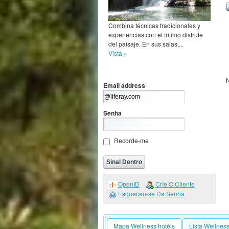
Combina técnicas tradicionales y
experiencias con el íntimo disfrute
del paisaje. En sus salas,...
Vista »
Email address
Senha
Recorde-me
OpenID
Críe O Cliente
Esqueceu-se Da Senha
Mapa Wellness hotéis
Lista Wellness