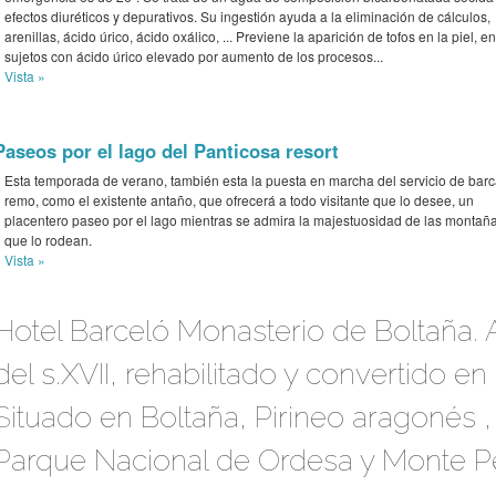
efectos diuréticos y depurativos. Su ingestión ayuda a la eliminación de cálculos,
arenillas, ácido úrico, ácido oxálico, ... Previene la aparición de tofos en la piel, en
sujetos con ácido úrico elevado por aumento de los procesos...
Vista »
Paseos por el lago del Panticosa resort
Esta temporada de verano, también esta la puesta en marcha del servicio de barc
remo, como el existente antaño, que ofrecerá a todo visitante que lo desee, un
placentero paseo por el lago mientras se admira la majestuosidad de las montañ
que lo rodean.
Vista »
Hotel Barceló Monasterio de Boltaña.
del s.XVII, rehabilitado y convertido en 
Situado en Boltaña, Pirineo aragonés , 
Parque Nacional de Ordesa y Monte Pe