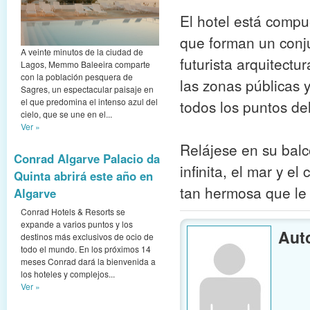
El hotel está compu
que forman un conju
A veinte minutos de la ciudad de
futurista arquitectu
Lagos, Memmo Baleeira comparte
con la población pesquera de
las zonas públicas 
Sagres, un espectacular paisaje en
el que predomina el intenso azul del
todos los puntos del
cielo, que se une en el...
Ver »
Relájese en su balcó
Conrad Algarve Palacio da
infinita, el mar y e
Quinta abrirá este año en
tan hermosa que le 
Algarve
Conrad Hotels & Resorts se
expande a varios puntos y los
Aut
destinos más exclusivos de ocio de
todo el mundo. En los próximos 14
meses Conrad dará la bienvenida a
los hoteles y complejos...
Ver »