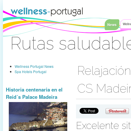
Saltar al contenido
News
Welln
Rutas saludabl
Acceder
Wellness Portugal News
Relajación
Spa Hotels Portugal
CS Madeir
Historia centenaria en el
Reid´s Palace Madeira
Excelente sit