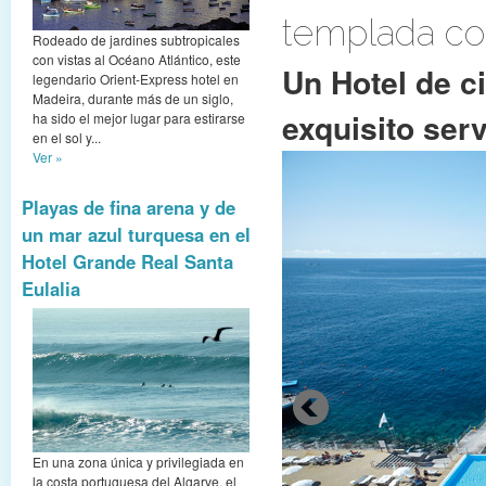
templada co
Rodeado de jardines subtropicales
con vistas al Océano Atlántico, este
Un Hotel de c
legendario Orient-Express hotel en
Madeira, durante más de un siglo,
exquisito serv
ha sido el mejor lugar para estirarse
en el sol y...
Ver »
Playas de fina arena y de
un mar azul turquesa en el
Hotel Grande Real Santa
Eulalia
En una zona única y privilegiada en
la costa portuguesa del Algarve, el