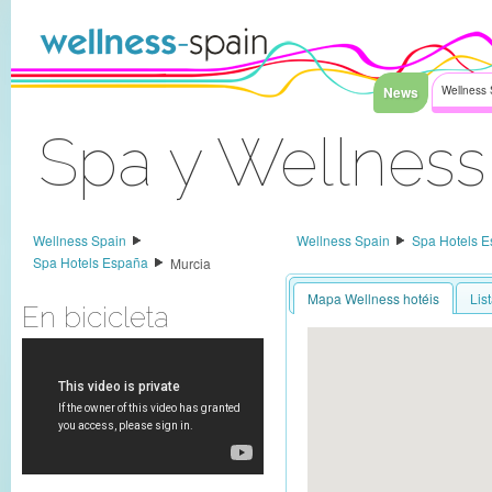
Faixa clara ao índice
News
Wellness 
Spa y Wellness
Sinal Dentro
Wellness Spain
Wellness Spain
Spa Hotels 
Spa Hotels España
Murcia
Mapa Wellness hotéis
Lis
En bicicleta