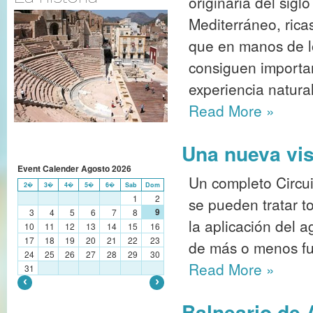
originaria del sigl
Mediterráneo, rica
que en manos de l
consiguen importan
experiencia natura
Read More
»
Una nueva vis
Event Calender
Agosto
2026
Un completo Circu
2�
3�
4�
5�
6�
Sab
Dom
1
2
se pueden tratar t
9
3
4
5
6
7
8
la aplicación del a
10
11
12
13
14
15
16
17
18
19
20
21
22
23
de más o menos fue
24
25
26
27
28
29
30
Read More
»
31
Balneario de 