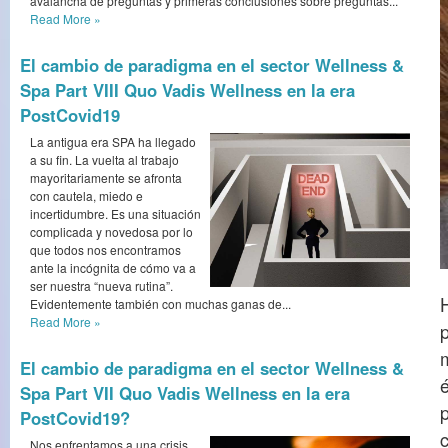
avalancha de preguntas y primeras conclusiones sobre preguntas...
Read More
»
El cambio de paradigma en el sector Wellness &
Spa Part VIII Quo Vadis Wellness en la era
PostCovid19
La antigua era SPA ha llegado
a su fin. La vuelta al trabajo
mayoritariamente se afronta
con cautela, miedo e
incertidumbre. Es una situación
complicada y novedosa por lo
que todos nos encontramos
ante la incógnita de cómo va a
ser nuestra “nueva rutina”.
H
Evidentemente también con muchas ganas de...
Read More
»
El cambio de paradigma en el sector Wellness &
Spa Part VII Quo Vadis Wellness en la era
PostCovid19?
c
Nos enfrentamos a una crisis