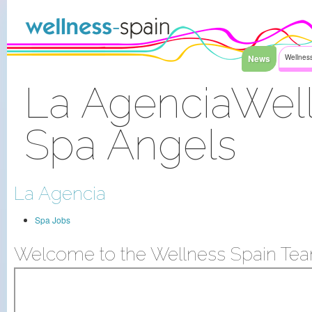
Faixa clara ao índice
News
Wellness
La AgenciaWell
Spa Angels
Sinal Dentro
La Agencia
Spa Jobs
Welcome to the Wellness Spain Tea