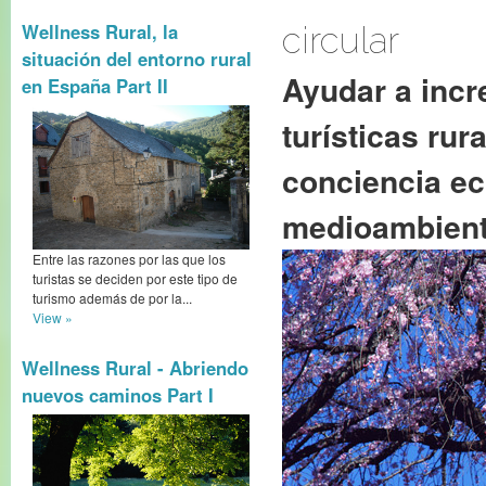
Wellness Rural, la
circular
situación del entorno rural
Ayudar a incr
en España Part II
turísticas rur
conciencia ec
medioambient
Entre las razones por las que los
turistas se deciden por este tipo de
turismo además de por la...
View »
Wellness Rural - Abriendo
nuevos caminos Part I