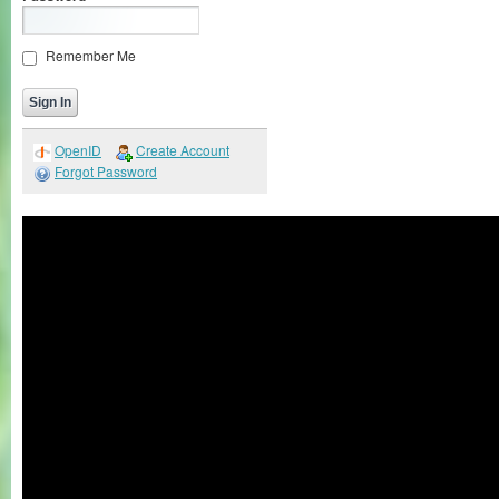
Remember Me
OpenID
Create Account
Forgot Password