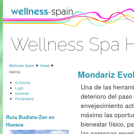
Skip to Content
Wellness Spa H
Sign In
Wellness Spain
News
Mondariz Evol
Galicia
A Coruña
Una de las herrami
Lugo
Ourense
deterioro del paso
Pontevedra
envejecimiento act
máximo las oportu
Ruta Budista-Zen en
bienestar físico, p
Huesca
las personas envej