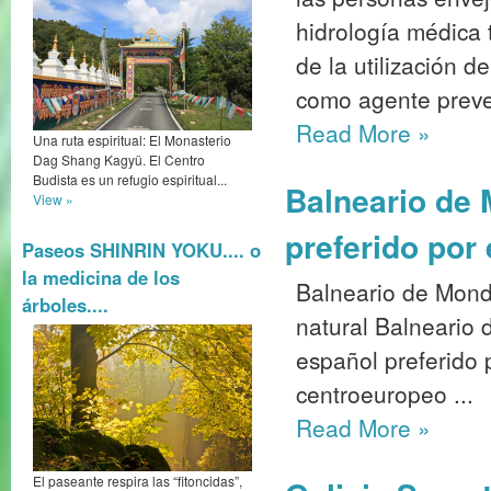
hidrología médica 
de la utilización 
como agente preven
Read More
»
Una ruta espiritual: El Monasterio
Dag Shang Kagyü. El Centro
Budista es un refugio espiritual...
Balneario de 
View »
preferido por
Paseos SHINRIN YOKU.... o
la medicina de los
Balneario de Monda
árboles....
natural Balneario 
español preferido 
centroeuropeo ...
Read More
»
El paseante respira las “fitoncidas”,