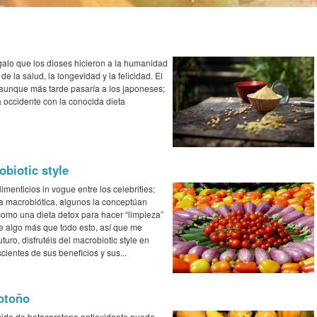
galo que los dioses hicieron a la humanidad
de la salud, la longevidad y la felicidad. El
, aunque más tarde pasaría a los japoneses;
 a occidente con la conocida dieta
obiotic style
enticios in vogue entre los celebrities;
la macrobiótica, algunos la conceptúan
como una dieta detox para hacer “limpieza”
 de algo más que todo esto, así que me
turo, disfrutéis del macrobiotic style en
cientes de sus beneficios y sus...
 otoño
nido de betacaroteno antioxidante puede