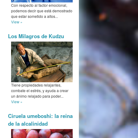
Con respecto al factor emocional,
podemos decir que está demostrado
que estar sometido a altos...
View »
Los Milagros de Kudzu
Tiene propiedades relajantes,
combate el estrés, y ayuda a crear
un ánimo relajado para poder...
View »
Ciruela umeboshi: la reina
de la alcalinidad