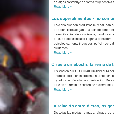
de algas contribuye de forma muy positiva al
Read More
»
Los superalimentos - no son u
Es cierto que son productos muy saludables
Los científicos alegan una falta de coherenc
desmitificación de los mismos, dando a ent
en sus efectos; incluso llegan a consideran
psicológicamente inducidos, por el hecho 
cuidarnos.
Read More
»
Ciruela umeboshi: la reina de l
En Macrobiótica, la ciruela umeboshi se co
imprescindible en la cocina. La umeboshi es
hígado y favorece la desintoxicación. De 
función de desintoxicación de manera más e
Read More
»
La relación entre dietas, oxige
De todas las modas, la más arraigada, es la d