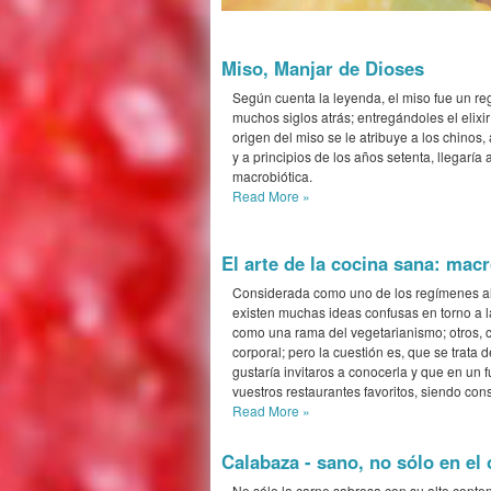
Miso, Manjar de Dioses
Según cuenta la leyenda, el miso fue un re
muchos siglos atrás; entregándoles el elixir 
origen del miso se le atribuye a los chinos
y a principios de los años setenta, llegaría
macrobiótica.
Read More
»
El arte de la cocina sana: macr
Considerada como uno de los regímenes alim
existen muchas ideas confusas en torno a 
como una rama del vegetarianismo; otros, 
corporal; pero la cuestión es, que se trata
gustaría invitaros a conocerla y que en un fu
vuestros restaurantes favoritos, siendo cons
Read More
»
Calabaza - sano, no sólo en el
No sólo la carne sabrosa con su alto conte