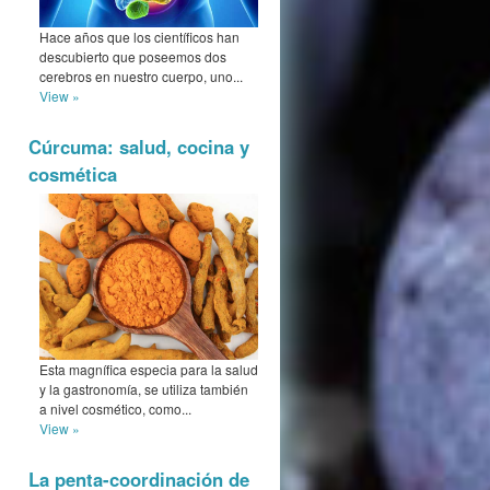
Hace años que los científicos han
descubierto que poseemos dos
cerebros en nuestro cuerpo, uno...
View »
Cúrcuma: salud, cocina y
cosmética
Esta magnífica especia para la salud
y la gastronomía, se utiliza también
a nivel cosmético, como...
View »
La penta-coordinación de