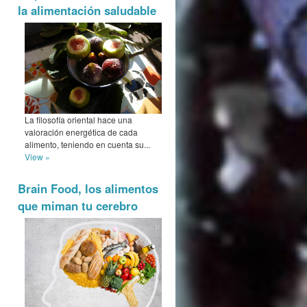
la alimentación saludable
La filosofía oriental hace una
valoración energética de cada
alimento, teniendo en cuenta su...
View »
Brain Food, los alimentos
que miman tu cerebro