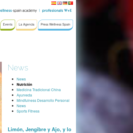
Events
La Agencia
Press Wellness Spain
News
News
Nutrición
Medicina Tradicional China
Ayurveda
Mindfulness Desarrollo Personal
News
Sports Fitness
Limón, Jengibre y Ajo, y lo