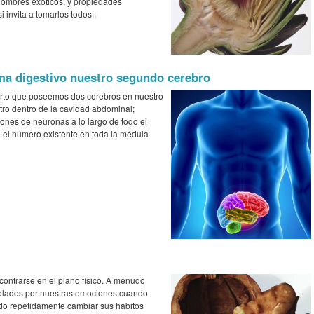
nombres exóticos, y propiedades
invita a tomarlos todos¡¡
tema digestivo nuestro segundo cerebro
erto que poseemos dos cerebros en nuestro
otro dentro de la cavidad abdominal;
nes de neuronas a lo largo de todo el
e el número existente en toda la médula
ontrarse en el plano físico. A menudo
olados por nuestras emociones cuando
do repetidamente cambiar sus hábitos