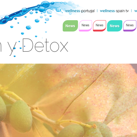
News
News
News
News
News
n y Detox