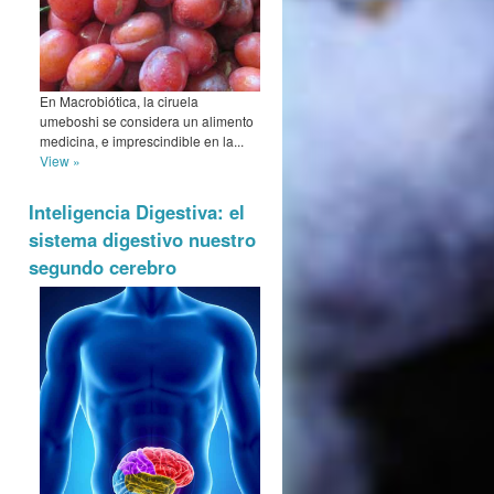
En Macrobiótica, la ciruela
umeboshi se considera un alimento
medicina, e imprescindible en la...
View »
Inteligencia Digestiva: el
sistema digestivo nuestro
segundo cerebro