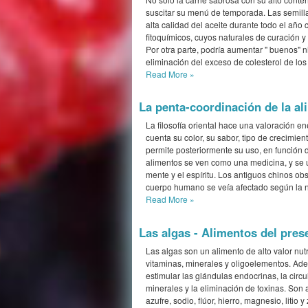
suscitar su menú de temporada. Las semilla
alta calidad del aceite durante todo el año
fitoquímicos, cuyos naturales de curación 
Por otra parte, podría aumentar " buenos" n
eliminación del exceso de colesterol de los 
Read More
»
La penta-coordinación de la al
La filosofía oriental hace una valoración e
cuenta su color, su sabor, tipo de crecimien
permite posteriormente su uso, en función d
alimentos se ven como una medicina, y se ut
mente y el espíritu. Los antiguos chinos o
cuerpo humano se veía afectado según la na
Read More
»
Las algas - Alimentos del prese
Las algas son un alimento de alto valor nut
vitaminas, minerales y oligoelementos. Ad
estimular las glándulas endocrinas, la circ
minerales y la eliminación de toxinas. Son a
azufre, sodio, flúor, hierro, magnesio, litio 