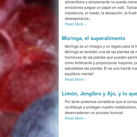
alimenticios y simplemente no puede manej
emociones juegue un papel en esto. Típicam
impotencia, el miedo, la decepción, la frustr
desesperanza...
Read More
»
Moringa, el superalimento
Moringa es un milagro y un regalo para la
Moringa es también una de las plantas de m
hormonas de las plantas que pueden permiti
como fertilizante y proporcionar mayores,
saludables las plantas. Él es una fuente inag
equilibrio mental!
Read More
»
Limón, Jengibre y Ajo, y lo qu
Por tanto podemos considerar que el consu
contribuye a proteger nuestro metabolismo,
desencadenen un proceso tumoral.
Read More
»