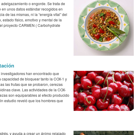
e adelgazamiento o engorde. Se trata de
se en unos datos estándar recogidos en
a de las mismas, ni la “energía vital” del
, estado físico, emotivo y mental de la
 el proyecto CARMEN ( Carbohydrate
tación
s investigadores han encontrado que
la capacidad de bloquear tanto la COX-1 y
as las frutas que se probaron, cerezas
idinas clave. Las actividades de la COX-
erezas son equiparables al efecto producido
Un estudio reveló que los hombres que
strés, y ayuda a crear un ánimo relajado