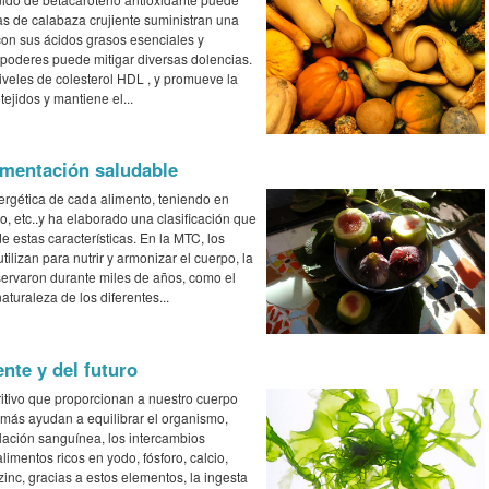
s de calabaza crujiente suministran una
 con sus ácidos grasos esenciales y
y poderes puede mitigar diversas dolencias.
iveles de colesterol HDL , y promueve la
tejidos y mantiene el...
imentación saludable
nergética de cada alimento, teniendo en
to, etc..y ha elaborado una clasificación que
e estas características. En la MTC, los
ilizan para nutrir y armonizar el cuerpo, la
bservaron durante miles de años, como el
turaleza de los diferentes...
nte y del futuro
ritivo que proporcionan a nuestro cuerpo
emás ayudan a equilibrar el organismo,
ulación sanguínea, los intercambios
limentos ricos en yodo, fósforo, calcio,
y zinc, gracias a estos elementos, la ingesta