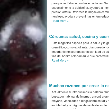
para poder trabajar con las emociones. Su 
especialmente la daidzeína, ayudará a mejo
presión arterial, favorece la irrigación cer
nervioso; ayuda a prevenir las enfermedade
Read More
»
Cúrcuma: salud, cocina y cosm
Esta magnífica especia para la salud y la ga
cosmético, como exfoliante, blanqueador de 
importante no sobrepasar la cantidad de cúr
tiña del bonito color amarillo que caracteri
Read More
»
Muchas razones por crear la n
Actualmente si introducimos la palabra “su
buscador habitual de internet, encontrarem
mayoría, vinculados a blogs sobre salud y n
en Internet, y a páginas de venta de supleme