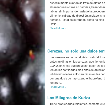
especialmente cuando se trata de dietas d
alcanzar unas cifras en calorías, basándo
tablas, sin importar demasiado la procedenci
alimento, calidad de digestión, metabolismo
persona. Estudios europeos, como ha sido
Ratio...
Read More
»
Cerezas, no solo una dulce ten
Las cerezas son un analgésico natural. Lo
antocianidinas en las cerezas, que tienen 
COX-2, enzimas que provocan dolor. De tod
tenían las cantidades más altas de antocian
inhibitorios de las antocianidinas en las c
por una dosis de naproxeno e ibuprofeno. 
tomaron...
Read More
»
Los Milagros de Kudzu
Tiene propiedades relajantes, combate el e