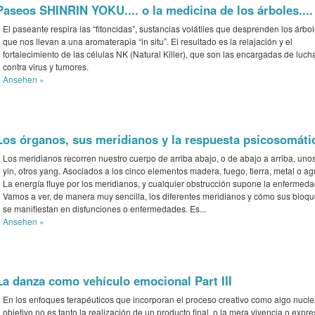
Paseos SHINRIN YOKU.... o la medicina de los árboles....
El paseante respira las “fitoncidas”, sustancias volátiles que desprenden los árbol
que nos llevan a una aromaterapia “in situ”. El resultado es la relajación y el
fortalecimiento de las células NK (Natural Killer), que son las encargadas de luch
contra virus y tumores.
Ansehen »
Los órganos, sus meridianos y la respuesta psicosomáti
Los meridianos recorren nuestro cuerpo de arriba abajo, o de abajo a arriba, uno
yin, otros yang. Asociados a los cinco elementos madera, fuego, tierra, metal o ag
La energía fluye por los meridianos, y cualquier obstrucción supone la enfermeda
Vamos a ver, de manera muy sencilla, los diferentes meridianos y cómo sus bloq
se manifiestan en disfunciones o enfermedades. Es...
Ansehen »
La danza como vehículo emocional Part III
En los enfoques terapéuticos que incorporan el proceso creativo como algo nuclea
objetivo no es tanto la realización de un producto final, o la mera vivencia o expre