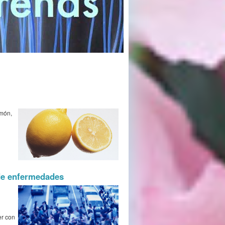
imón,
 de enfermedades
er con