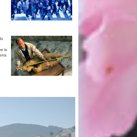
do
ye la
tema