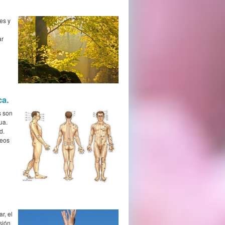
es y
ar
ca.
s son
ua.
d.
ueos
r, el
sión