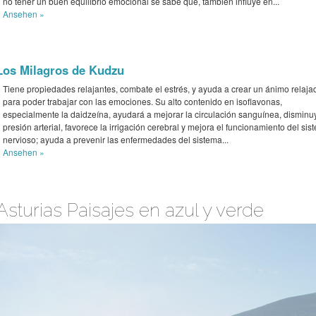
no tener un buen equilibrio emocional se sabe que, también influye en...
Ansehen »
Los Milagros de Kudzu
Tiene propiedades relajantes, combate el estrés, y ayuda a crear un ánimo relaja
para poder trabajar con las emociones. Su alto contenido en isoflavonas,
especialmente la daidzeína, ayudará a mejorar la circulación sanguínea, disminu
presión arterial, favorece la irrigación cerebral y mejora el funcionamiento del sis
nervioso; ayuda a prevenir las enfermedades del sistema...
Ansehen »
Asturias Paisajes en azul y verde