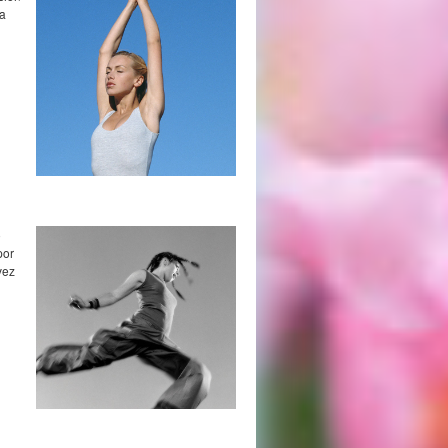
ra
o
por
vez