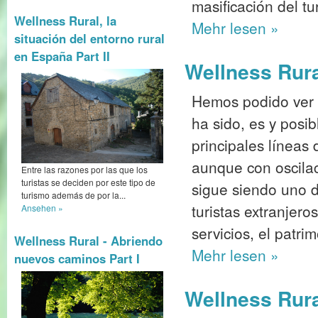
masificación del tu
Wellness Rural, la
Mehr
lesen »
situación del entorno rural
en España Part II
Wellness Rura
Hemos podido ver c
ha sido, es y posi
principales líneas 
aunque con oscil
Entre las razones por las que los
turistas se deciden por este tipo de
sigue siendo uno de
turismo además de por la...
turistas extranjero
Ansehen »
servicios, el patrim
Wellness Rural - Abriendo
Mehr
lesen »
nuevos caminos Part I
Wellness Rural