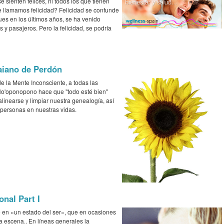
e sienten felices, ni todos los que tienen
le llamamos felicidad? Felicidad se confunde
es en los últimos años, se ha venido
 y pasajeros. Pero la felicidad, se podría
aiano de Perdón
 la Mente Inconsciente, a todas las
 Ho'oponopono hace que "todo esté bien"
linearse y limpiar nuestra genealogía, así
 personas en nuestras vidas.
nal Part I
 en «un estado del ser», que en ocasiones
 escena.. En líneas generales la