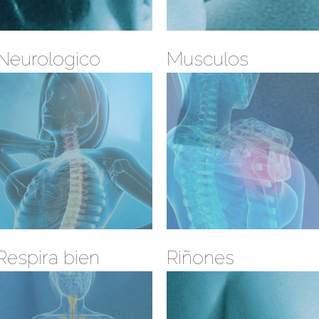
Neurologico
Musculos
Respira bien
Riñones