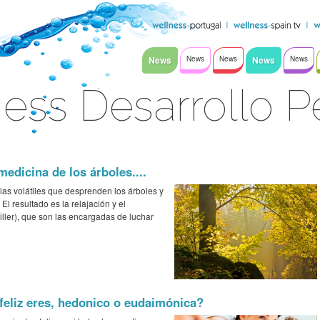
News
News
News
News
News
ess Desarrollo P
edicina de los árboles....
cias volátiles que desprenden los árboles y
El resultado es la relajación y el
Killer), que son las encargadas de luchar
o feliz eres, hedonico o eudaimónica?