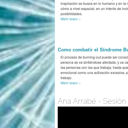
inspiración se busca en lo humano y en la 
cómo a nivel espacial, en un intento de inclui
posibilidades.
Mehr
lesen »
Como combatir el Síndrome B
El proceso de burning-out puede ser consci
persona se va sintiéndose afectada, y va ca
las personas con las que trabaja, hasta que
emocional como una activación excesiva, p
trabajo.
Mehr
lesen »
Ana Arrabé - Sesión