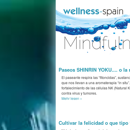
Zum Inhalt wechseln
Mindfuln
Anmelden
Paseos SHINRIN YOKU.... o la m
El paseante respira las “fitoncidas”, sustan
que nos llevan a una aromaterapia “in situ”. 
fortalecimiento de las células NK (Natural 
contra virus y tumores.
Mehr
lesen »
Cultivar la felicidad o que tip