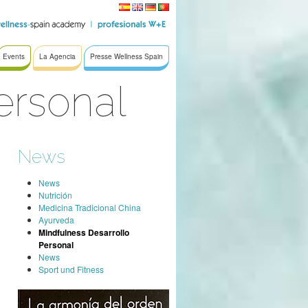
Events
La Agencia
Presse Wellness Spain
ersonal
News
News
Nutrición
Medicina Tradicional China
Ayurveda
Mindfulness Desarrollo
Personal
News
Sport und Fitness