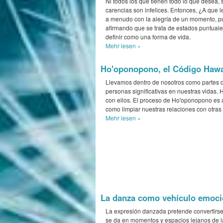
Ni todos los que tienen todo lo que desea, s
carencias son infelices. Entonces, ¿A que 
a menudo con la alegría de un momento, pu
afirmando que se trata de estados puntuales
definir como una forma de vida.
Mehr
lesen »
Ho'oponopono, el Código Haw
Llevamos dentro de nosotros como partes de
personas significativas en nuestras vidas.
con ellos. El proceso de Ho'oponopono es a
como limpiar nuestras relaciones con otras
Mehr
lesen »
La danza como vehículo emocio
La expresión danzada pretende convertirse
se da en momentos y espacios lejanos de la