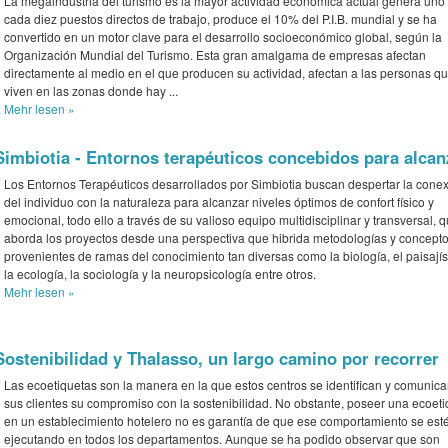
La megaindustria del turismo es la mayor actividad económica actual genera uno
cada diez puestos directos de trabajo, produce el 10% del P.I.B. mundial y se ha
convertido en un motor clave para el desarrollo socioeconómico global, según la
Organización Mundial del Turismo. Esta gran amalgama de empresas afectan
directamente al medio en el que producen su actividad, afectan a las personas q
viven en las zonas donde hay ...
Mehr
lesen »
Simbiotia - Entornos terapéuticos concebidos para alcanz
Los Entornos Terapéuticos desarrollados por Simbiotia buscan despertar la cone
del individuo con la naturaleza para alcanzar niveles óptimos de confort físico y
emocional, todo ello a través de su valioso equipo multidisciplinar y transversal, 
aborda los proyectos desde una perspectiva que hibrida metodologías y concept
provenientes de ramas del conocimiento tan diversas como la biología, el paisají
la ecología, la sociología y la neuropsicología entre otros.
Mehr
lesen »
Sostenibilidad y Thalasso, un largo camino por recorrer
Las ecoetiquetas son la manera en la que estos centros se identifican y comunica
sus clientes su compromiso con la sostenibilidad. No obstante, poseer una ecoet
en un establecimiento hotelero no es garantía de que ese comportamiento se est
ejecutando en todos los departamentos. Aunque se ha podido observar que son