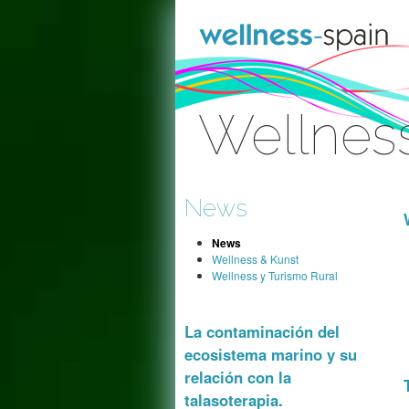
Zum Inhalt wechseln
Wellnes
Anmelden
News
News
Wellness & Kunst
Wellness y Turismo Rural
La contaminación del
ecosistema marino y su
relación con la
talasoterapia.