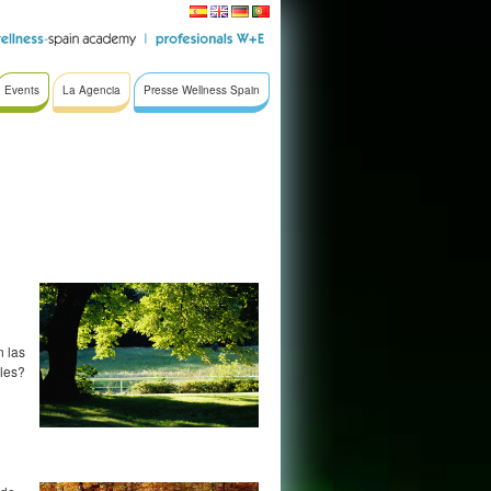
Events
La Agencia
Presse Wellness Spain
n las
les?