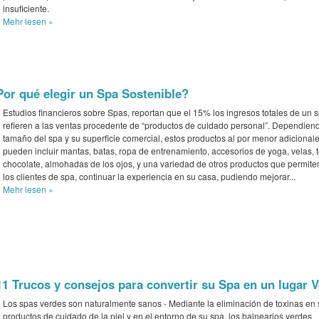
insuficiente.
Mehr
lesen »
Por qué elegir un Spa Sostenible?
Estudios financieros sobre Spas, reportan que el 15% los ingresos totales de un 
refieren a las ventas procedente de “productos de cuidado personal”. Dependien
tamaño del spa y su superficie comercial, estos productos al por menor adicionale
pueden incluir mantas, batas, ropa de entrenamiento, accesorios de yoga, velas, t
chocolate, almohadas de los ojos, y una variedad de otros productos que permite
los clientes de spa, continuar la experiencia en su casa, pudiendo mejorar...
Mehr
lesen »
11 Trucos y consejos para convertir su Spa en un lugar V
Los spas verdes son naturalmente sanos - Mediante la eliminación de toxinas en
productos de cuidado de la piel y en el entorno de su spa, los balnearios verdes