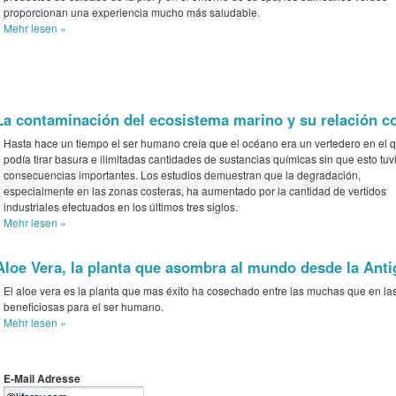
proporcionan una experiencia mucho más saludable.
Mehr
lesen »
La contaminación del ecosistema marino y su relación con
Hasta hace un tiempo el ser humano creía que el océano era un vertedero en el 
podía tirar basura e ilimitadas cantidades de sustancias químicas sin que esto tuv
consecuencias importantes. Los estudios demuestran que la degradación,
especialmente en las zonas costeras, ha aumentado por la cantidad de vertidos
industriales efectuados en los últimos tres siglos.
Mehr
lesen »
Aloe Vera, la planta que asombra al mundo desde la Ant
El aloe vera es la planta que mas éxito ha cosechado entre las muchas que en la
beneficiosas para el ser humano.
Mehr
lesen »
E-Mail Adresse