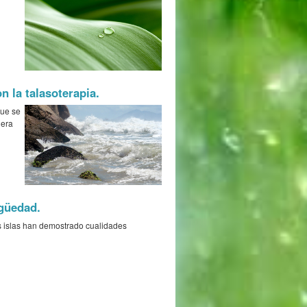
 la talasoterapia.
que se
iera
igüedad.
s islas han demostrado cualidades