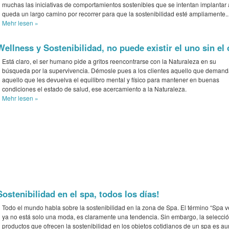
muchas las iniciativas de comportamientos sostenibles que se intentan implantar
queda un largo camino por recorrer para que la sostenibilidad esté ampliamente..
Mehr
lesen »
Wellness y Sostenibilidad, no puede existir el uno sin el 
Está claro, el ser humano pide a gritos reencontrarse con la Naturaleza en su
búsqueda por la supervivencia. Démosle pues a los clientes aquello que demand
aquello que les devuelva el equilibro mental y físico para mantener en buenas
condiciones el estado de salud, ese acercamiento a la Naturaleza.
Mehr
lesen »
Sostenibilidad en el spa, todos los días!
Todo el mundo habla sobre la sostenibilidad en la zona de Spa. El término “Spa v
ya no está solo una moda, es claramente una tendencia. Sin embargo, la selecci
productos que ofrecen la sostenibilidad en los objetos cotidianos de un spa es au