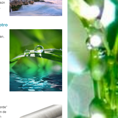
 aún
.
otro
an,
erde”
ón de
n