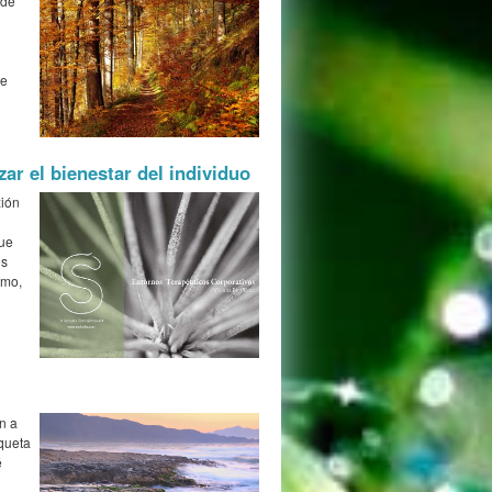
 de
ue
ar el bienestar del individuo
xión
que
os
smo,
n a
iqueta
é