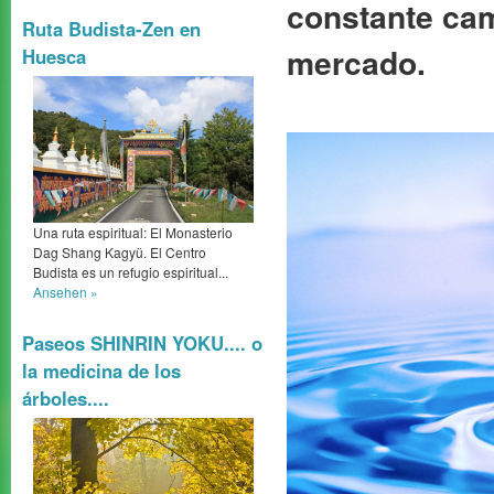
constante cam
Ruta Budista-Zen en
mercado.
Huesca
Una ruta espiritual: El Monasterio
Dag Shang Kagyü. El Centro
Budista es un refugio espiritual...
Ansehen »
Paseos SHINRIN YOKU.... o
la medicina de los
árboles....